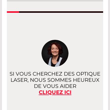
Le substrat est le composant de base
d'une optique laser. Des substrats
plano, des substrats courbés pour
miroirs, des lentilles pour applications
laser et capteurs, et des prismes sont
tous disponibles à la livraison. Un
revêtement peut être appliqué à tous
ces substrats.
Read More
SI VOUS CHERCHEZ DES OPTIQUE
LASER, NOUS SOMMES HEUREUX
DE VOUS AIDER
CLIQUEZ ICI