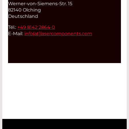
Werner-von-Siemens-Str. 15
82140 Olching
Deutschland
Tél.:
+49 8142 2864-0
E-Mail:
info(at)
lasercomponents.com