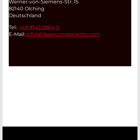
Werner-von-Siemens-Str. 15
82140 Olching
Deutschland
Tel.:
+49 8142 2864-0
E-Mail:
info(at)
lasercomponents.com