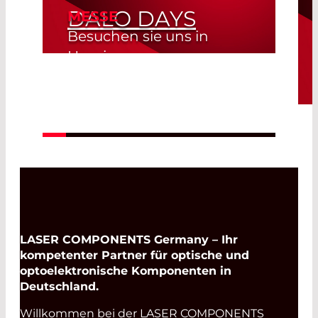
DALO DAYS
MESSE
Besuchen sie uns in
Herning
Herning, Denmark
Read More
19. Aug. 2026 -
20. Aug. 2026
LASER COMPONENTS Germany – Ihr
kompetenter Partner für optische und
optoelektronische Komponenten in
Deutschland.
Willkommen bei der LASER COMPONENTS