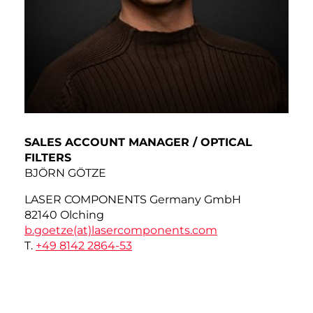
SALES ACCOUNT MANAGER / OPTICAL
FILTERS
BJÖRN GÖTZE
LASER COMPONENTS Germany GmbH
82140 Olching
b.goetze(at)
lasercomponents.com
T.
+49 8142 2864-53