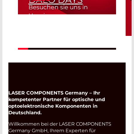
Besuchen sie uns in
Herning
Herning, Denmark
Read More
19. Aug. 2026 -
20. Aug. 2026
LASER COMPONENTS Germany – Ihr
kompetenter Partner für optische und
optoelektronische Komponenten in
Deutschland.
Willkommen bei der LASER COMPONENTS
Germany GmbH, Ihrem Experten für