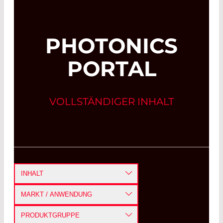
PHOTONICS
PORTAL
VOLLSTÄNDIGER INHALT
INHALT
ANLEITUNG
MARKT / ANWENDUNG
ANWENDUNGSBERICHT
DEFENSE UND AEROSPACE
PRODUKTGRUPPE