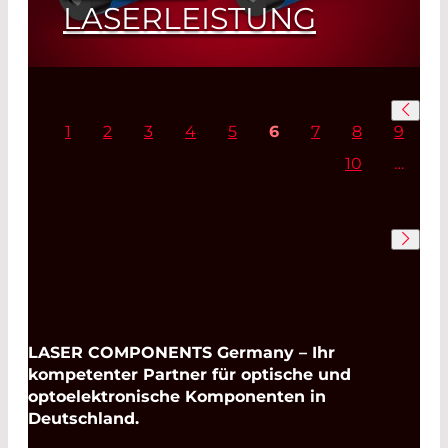
LASERLEISTUNG
MVpulseHP bleibt trotz hoher Leistung
absolut cool
1
2
3
4
5
6
7
8
9
Read More
10
…
LASER COMPONENTS Germany – Ihr
kompetenter Partner für optische und
optoelektronische Komponenten in
Deutschland.