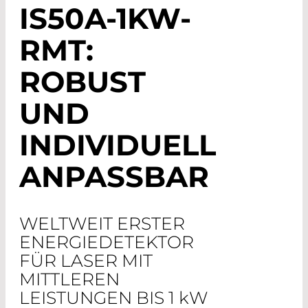
IS50A-1
K
W-
RMT:
ROBUST
UND
INDIVIDUELL
ANPASSBAR
WELTWEIT ERSTER
ENERGIEDETEKTOR
FÜR LASER MIT
MITTLEREN
LEISTUNGEN BIS 1
k
W