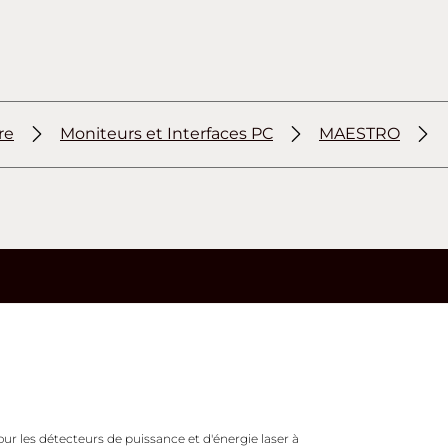
re
Moniteurs et Interfaces PC
MAESTRO
r les détecteurs de puissance et d'énergie laser à