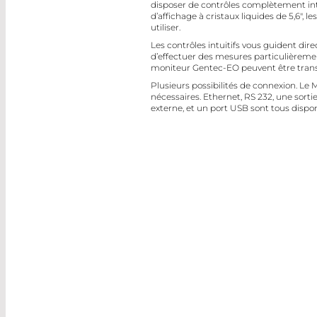
disposer de contrôles complètement int
d’affichage à cristaux liquides de 5,6",
utiliser.
Les contrôles intuitifs vous guident dir
d’effectuer des mesures particulièrem
moniteur Gentec-EO peuvent être transf
Plusieurs possibilités de connexion. Le
nécessaires. Ethernet, RS 232, une sorti
externe, et un port USB sont tous dispo