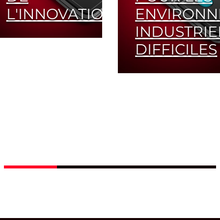
L'INNOVATION
ENVIRONN
INDUSTRIE
Appareil de mesure
DIFFICILES
portable primé,
disponible
exclusivement
L'absorbeur EZ
chez LASER
innovant garantit
COMPONENTS
un seuil
d'endommagement
élevé et un
Read
nettoyage facile
More
Read
More