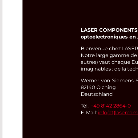
LASER COMPONENTS Ge
optoélectroniques en
Bienvenue chez LASER
Notre large gamme de pr
autres) vaut chaque Eu
imaginables : de la tec
Werner-von-Siemens-St
82140 Olching
Deutschland
Tél.:
+49 8142 2864-0
E-Mail:
info(at)
laserco