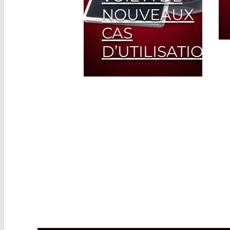
NOUVEAUX
CAS
D’UTILISATION
Read
More