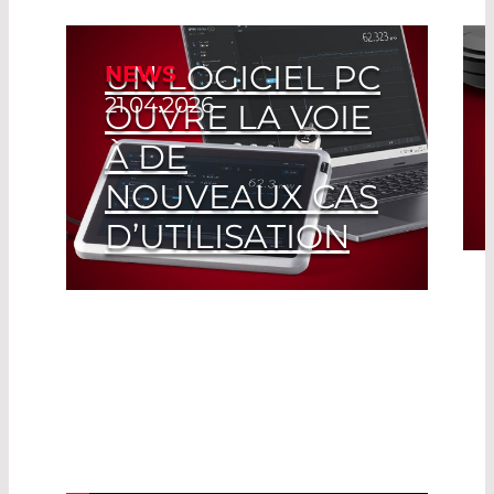
UN LOGICIEL PC
NEWS
21.04.2026
OUVRE LA VOIE
À DE
NOUVEAUX CAS
D’UTILISATION
Read More