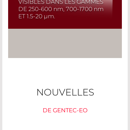
VISIBLES DANS LES GAMMES
DE
250-600 nm, 700-1700 nm
ET
1.5-20 µm
.
Read More
NOUVELLES
DE GENTEC-EO