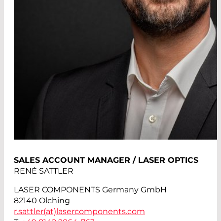
SALES ACCOUNT MANAGER / LASER OPTICS
RENÉ SATTLER
LASER COMPONENTS Germany GmbH
82140 Olching
r.sattler(at)
lasercomponents.com