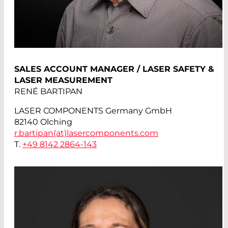
SALES ACCOUNT MANAGER / LASER SAFETY &
LASER MEASUREMENT
RENÉ BARTIPAN
LASER COMPONENTS Germany GmbH
82140 Olching
r.bartipan(at)
lasercomponents.com
T.
+49 8142 2864-143