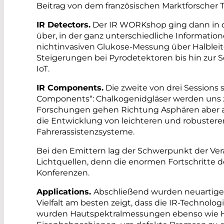
Beitrag von dem französischen Marktforscher Th
IR Detectors.
Der IR WORKshop ging dann in di
über, in der ganz unterschiedliche Information
nichtinvasiven Glukose-­Messung über Halblei
Steigerungen bei Pyrodetektoren bis hin zur Sc
IoT.
IR Components.
Die zweite von drei Sessions s
Components“: Chalkogenidgläser werden uns z
Forschungen gehen Richtung Asphären aber auc
die Entwicklung von leichteren und robuster
Fahrerassistenzsysteme.
Bei den Emittern lag der Schwerpunkt der Ver
Lichtquellen, denn die enormen Fortschritte d
Konferenzen.
Applications.
Abschließend wurden neuartige
Vielfalt am besten zeigt, dass die IR-Technologi
wurden Hautspektralmessungen ebenso wie He