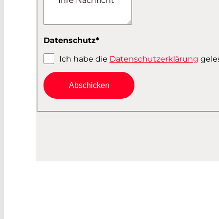
Ihre Nachricht
Switzerland
other
Datenschutz
*
Ich habe die
Datenschutzerklärung
gele
Abschicken