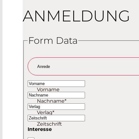
ANMELDUNG
Form Data
Anrede
Frau
Vorname
Herr
Nachname
*
Verlag
*
nn
Zeitschrift
Interesse