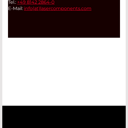
Tel.:
+49 8142 2864-0
E-Mail:
info(at)
lasercomponents.com