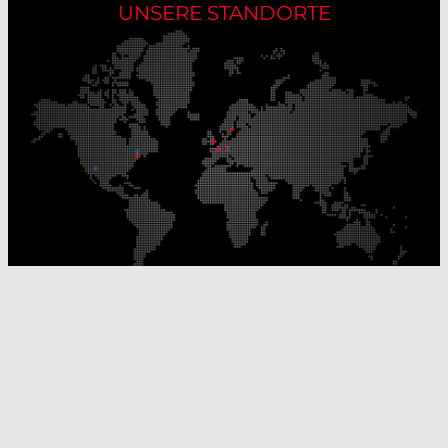
UNSERE STANDORTE
Unsere Produktionsstandorte
Unsere Vertriebsstandorte
© Laser Components 2026