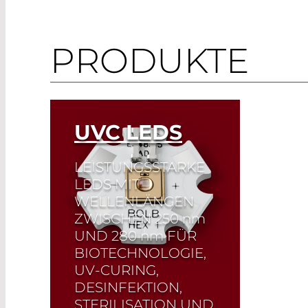
PRODUKTE
UVC LEDS
LEISTUNGSSTARKE
LEDS MIT
WELLENLÄNGEN
ZWISCHEN 250
nm
UND 280
nm
FÜR
BIOTECHNOLOGIE,
UV-CURING,
DESINFEKTION,
STERILISATION UND