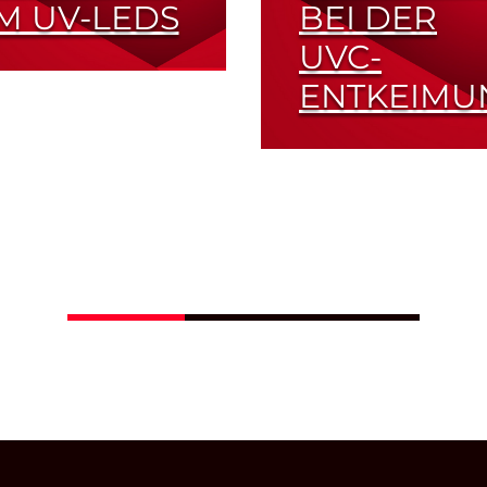
M UV-LEDS
BEI DER
UVC-
nternationale
ENTKEIMU
hkonferenz in Berlin
Keimtötende LEDs m
Read More
265 - 270 nm
Read More