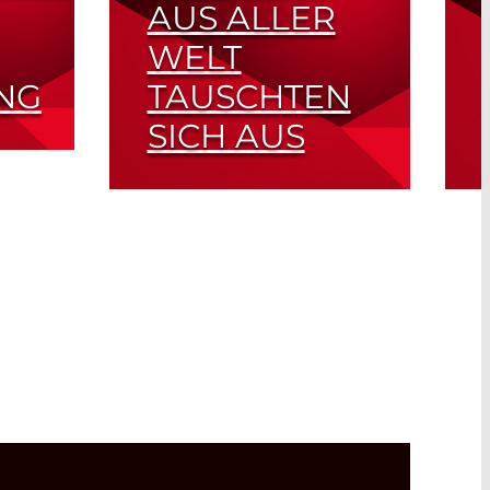
AUS ALLER
WELT
NG
TAUSCHTEN
SICH AUS
it
3. Internationaler UV
WORKshop
Read More