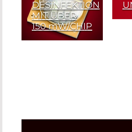
DESINFEKTION
U
MIT ÜBER
3. I
150
m
W/CHIP
Fac
265 nm-LED hält mehr
als 10.000 Stunden
Read More