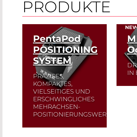
PRODUKTE
NE
PentaPod
M
POSITIONING
O
SYSTEM
DR
IN
PRÄZISES,
KOMPAKTES,
Der
VIELSEITIGES UND
eine
ERSCHWINGLICHES
Aus
MEHRACHSEN-
pho
Das 
POSITIONIERUNGSWERKZEUG
eig
mit
Der 3SAE PentaPod ist
Lei
ein hochmoderner