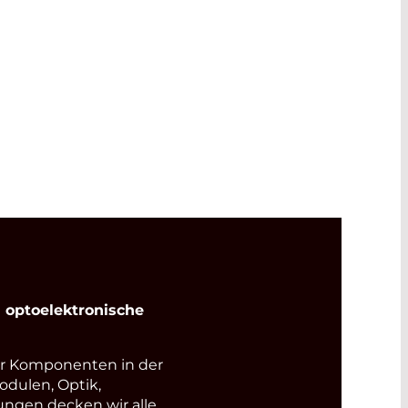
optoelektronische
r Komponenten in der
odulen, Optik,
ungen decken wir alle