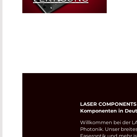
Read More
LASER COMPONENTS Ge
Komponenten in Deut
Willkommen bei der 
Photonik. Unser breite
Faseroptik und mehr i