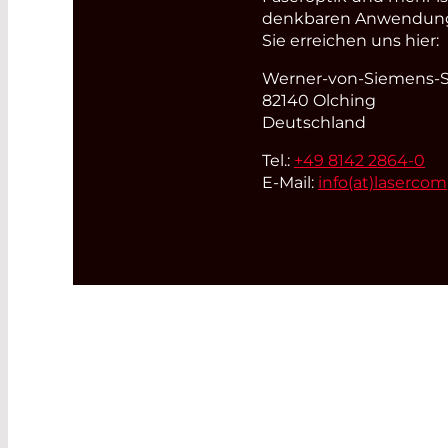
denkbaren Anwendungsb
Sie erreichen uns hier:
Werner-von-Siemens-St
82140 Olching
Deutschland
Tel.:
+49 8142 2864-0
E-Mail:
info(at)
laserco