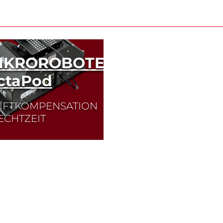
W
IKROROBOTER
ctaPod
IFTKOMPENSATION
 ECHTZEIT
 OctaPod garantiert
 schnelle und präzise
richtung von
tonischen Bauteilen.
Gerät findet
enständig die Position
 maximaler optischer
stung und passt diese