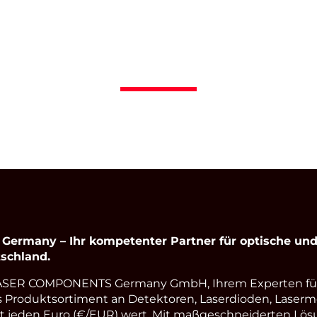
rmany – Ihr kompetenter Partner für optische und 
schland.
LASER COMPONENTS Germany GmbH, Ihrem Experten fü
s Produktsortiment an Detektoren, Laserdioden, Laserm
st jeden Euro (€/EUR) wert. Mit maßgeschneiderten Lös