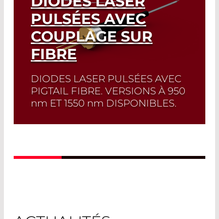
DIODES LASER
PULSÉES AVEC
COUPLAGE SUR
FIBRE
DIODES LASER PULSÉES AVEC
PIGTAIL FIBRE. VERSIONS À 950
nm
ET 1550
nm
DISPONIBLES.
Sélection rapide!
Trouvez la diode laser
et la fiche technique correspondante
en quelques clics. Sélecteur de diode
laser
Read More