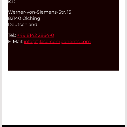
ici :
Werner-von-Siemens-Str. 15
82140 Olching
Deutschland
Tél.:
+49 8142 2864-0
E-Mail:
info(at)
lasercomponents.com