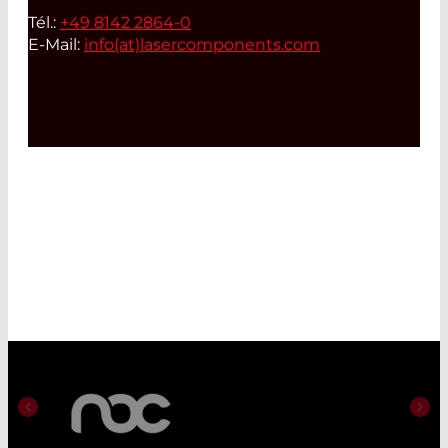
Tél.:
+49 8142 2864-0
E-Mail:
info(at)
lasercomponents.com