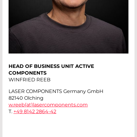
HEAD OF BUSINESS UNIT ACTIVE
COMPONENTS
WINFRIED REEB
LASER COMPONENTS Germany GmbH
82140 Olching
w.reeb(at)
lasercomponents.com
T.
+49 8142 2864-42