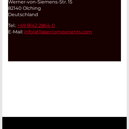
Werner-von-Siemens-Str. 15
82140 Olching
Deutschland
Tel.:
+49 8142 2864-0
E-Mail:
info(at)
lasercomponents.com