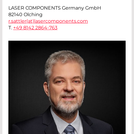
LASER COMPONENTS Germany GmbH
82140 Olching
r.sattler(at)
lasercomponents.com
T.
+49 8142 2864-763