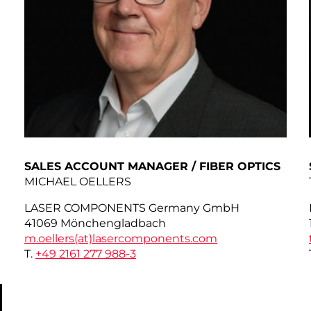
SALES ACCOUNT MANAGER / FIBER OPTICS
MICHAEL OELLERS
LASER COMPONENTS Germany GmbH
41069 Mönchengladbach
m.oellers(at)
lasercomponents.com
T.
+49 2161 277 988-3