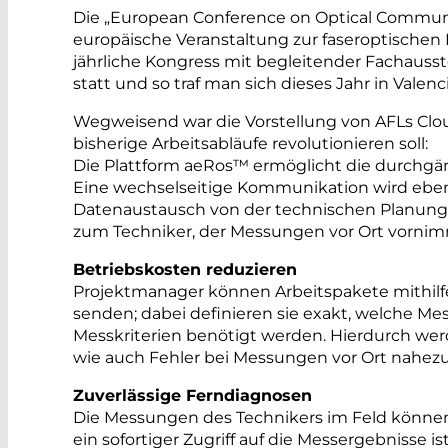
Die „European Conference on Optical Communic
europäische Veranstaltung zur faseroptische
jährliche Kongress mit begleitender Fachauss
statt und so traf man sich dieses Jahr in Valenc
Wegweisend war die Vorstellung von AFLs Clou
bisherige Arbeitsabläufe revolutionieren soll:
Die Plattform aeRos™ ermöglicht die durchgä
Eine wechselseitige Kommunikation wird ebens
Datenaustausch von der technischen Planung
zum Techniker, der Messungen vor Ort vornim
Betriebskosten reduzieren
Projektmanager können Arbeitspakete mithilf
senden; dabei definieren sie exakt, welche M
Messkriterien benötigt werden. Hierdurch wer
wie auch Fehler bei Messungen vor Ort nahez
Zuverlässige Ferndiagnosen
Die Messungen des Technikers im Feld könne
ein sofortiger Zugriff auf die Messergebnisse i