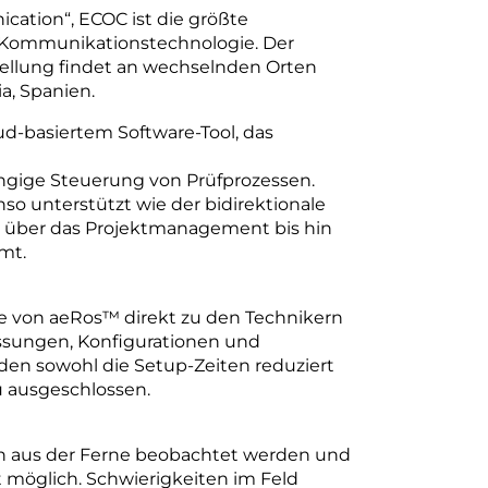
ation“, ECOC ist die größte
n Kommunikationstechnologie. Der
tellung findet an wechselnden Orten
ia, Spanien.
d-basiertem Software-Tool, das
ngige Steuerung von Prüfprozessen.
o unterstützt wie der bidirektionale
 über das Projektmanagement bis hin
mt.
e von aeRos™ direkt zu den Technikern
essungen, Konfigurationen und
den sowohl die Setup-Zeiten reduziert
u ausgeschlossen.
n aus der Ferne beobachtet werden und
st möglich. Schwierigkeiten im Feld