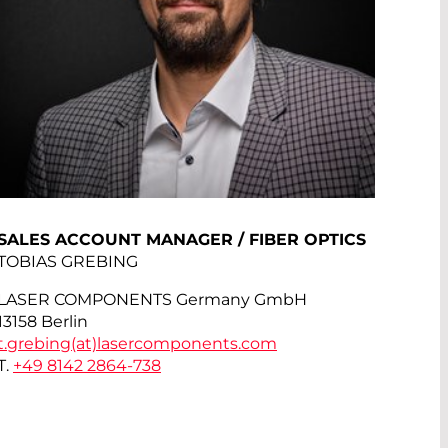
SALES ACCOUNT MANAGER / FIBER OPTICS
TOBIAS GREBING
LASER COMPONENTS Germany GmbH
13158 Berlin
t.grebing(at)
lasercomponents.com
T.
+49 8142 2864-738