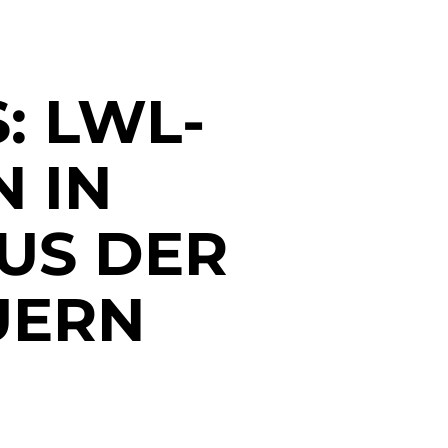
: LWL-
 IN
AUS DER
UERN