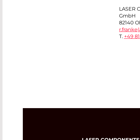
LASER 
GmbH
82140 O
r.franke(
T.
+49 8
LASER COMPONENTS Ge