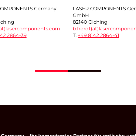
COMPONENTS Germany
LASER COMPONENTS Ge
GmbH
lching
82140 Olching
at)
lasercomponents.com
b.herdt(at)
lasercompone
142 2864-39
T.
+49 8142 2864-41
rmany – Ihr kompetenter Partner für optische und 