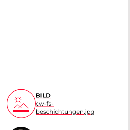
BILD
cw-fs-
beschichtungen.jpg