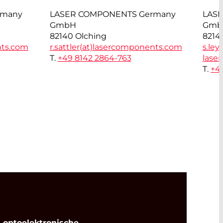
rmany
LASER COMPONENTS Germany
LAS
GmbH
Gmb
82140 Olching
8214
nts.com
r.sattler(at)
lasercomponents.com
s.ley
T.
+49 8142 2864-763
lase
T.
+4
optoelektronische