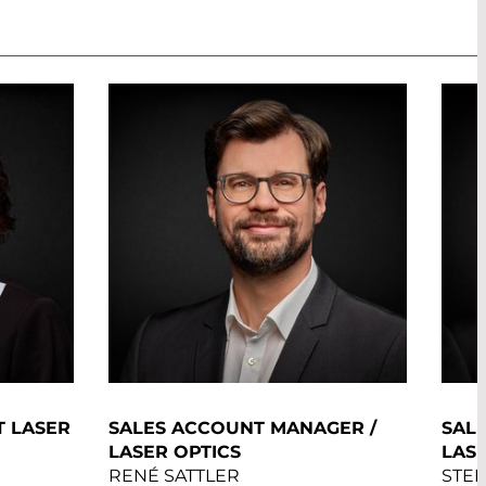
T LASER
SALES ACCOUNT MANAGER /
SAL
LASER OPTICS
LASE
RENÉ SATTLER
STE