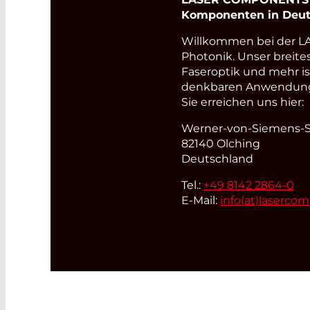
Komponenten in Deut
Willkommen bei der 
Photonik. Unser breite
Faseroptik und mehr i
denkbaren Anwendungsb
Sie erreichen uns hier:
Werner-von-Siemens-St
82140 Olching
Deutschland
Tel.:
+49 8142 2864-0
E-Mail:
info(at)
laserco