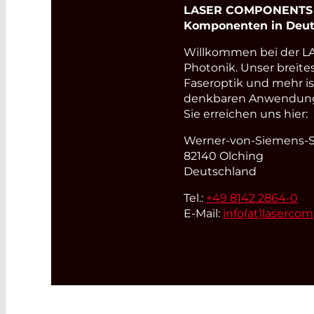
LASER COMPONENTS Ge
Komponenten in Deut
Willkommen bei der 
Photonik. Unser breite
Faseroptik und mehr i
denkbaren Anwendungsb
Sie erreichen uns hier:
Werner-von-Siemens-St
82140 Olching
Deutschland
Tel.:
+49 8142 2864-0
E-Mail:
info(at)
laserco