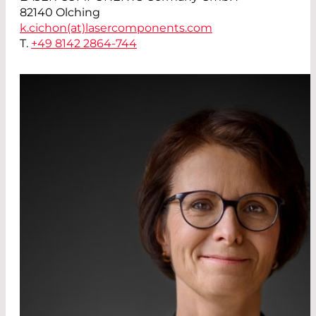
82140 Olching
k.cichon(at)
lasercomponents.com
T.
+49 8142 2864-744