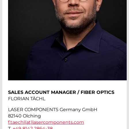
SALES ACCOUNT MANAGER / FIBER OPTICS
FLORIAN TÄCHL
LASER COMPONENTS Germany GmbH
82140 Olching
f.taechl(at)
lasercomponents.com
T.
+49 8142 2864-38