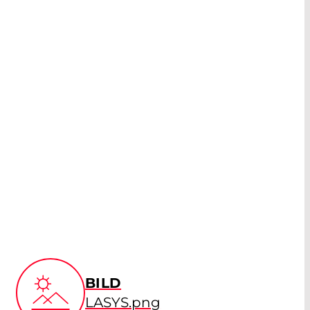
BILD
LASYS.png