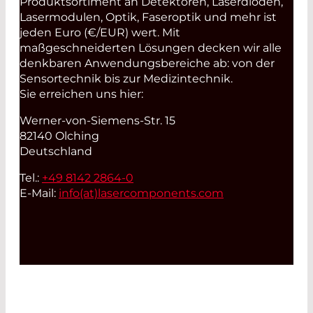
Produktsortiment an Detektoren, Laserdioden,
Lasermodulen, Optik, Faseroptik und mehr ist
jeden Euro (€/EUR) wert. Mit
maßgeschneiderten Lösungen decken wir alle
denkbaren Anwendungsbereiche ab: von der
Sensortechnik bis zur Medizintechnik.
Sie erreichen uns hier:
Werner-von-Siemens-Str. 15
82140 Olching
Deutschland
Tel.:
+49 8142 2864-0
E-Mail:
info(at)
lasercomponents.com