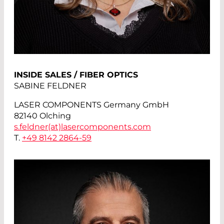
INSIDE SALES / FIBER OPTICS
SABINE FELDNER
LASER COMPONENTS Germany GmbH
82140 Olching
s.feldner(at)
lasercomponents.com
T.
+49 8142 2864-59