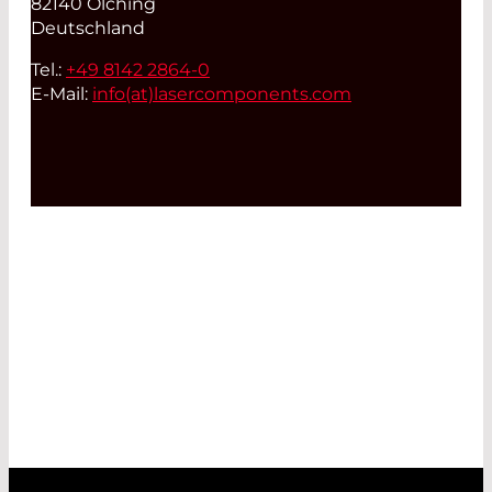
82140 Olching
Deutschland
Tel.:
+49 8142 2864-0
E-Mail:
info(at)
lasercomponents.com