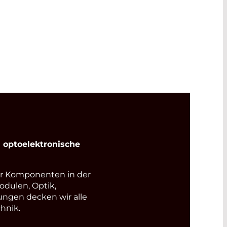
optoelektronische
r Komponenten in der
odulen, Optik,
ungen decken wir alle
hnik.