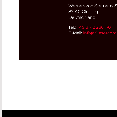
Werner-von-Siemens-St
82140 Olching
Deutschland
Tel.:
+49 8142 2864-0
E-Mail:
info(at)
laserco