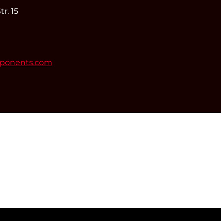
r. 15
mponents.com