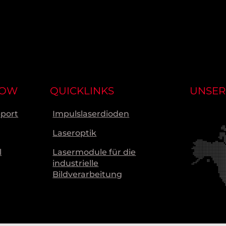
NOW
QUICKLINKS
UNSER
pport
Impulslaserdioden
Laseroptik
l
Lasermodule für die
industrielle
Bildverarbeitung