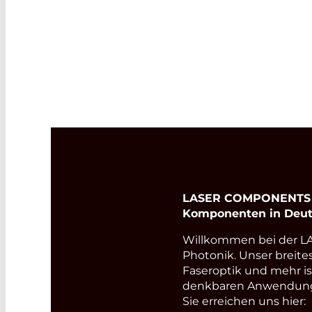
Checks für höhere
Netzwerkleistung
Read More
LASER COMPONENTS Ge
Komponenten in Deut
Willkommen bei der 
Photonik. Unser breite
Faseroptik und mehr i
denkbaren Anwendungsb
Sie erreichen uns hier: