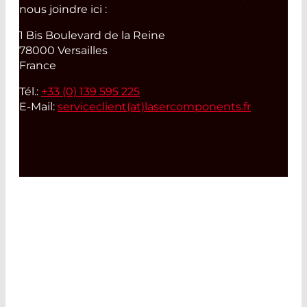
nous joindre ici :
1 Bis Boulevard de la Reine
78000 Versailles
France
Tél.:
+33 (0) 139 595 225
E-Mail:
serviceclient(at)
lasercomponents.fr