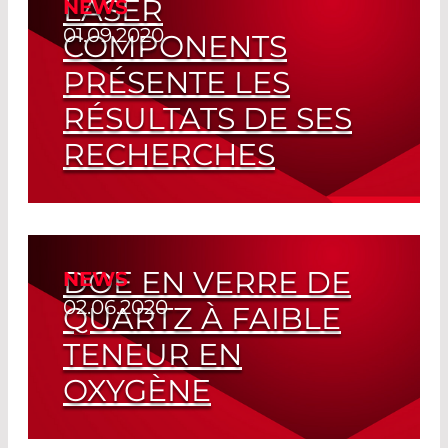
LASER
NEWS
Read More
01.09.2020
COMPONENTS
PRÉSENTE LES
RÉSULTATS DE SES
RECHERCHES
Conférence SPIE sur les
Endommagements Laser
DOE EN VERRE DE
NEWS
Read More
02.06.2020
QUARTZ À FAIBLE
TENEUR EN
OXYGÈNE
Une Transmission Interne de Près de