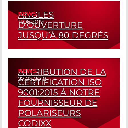
ANGLES
NEWS
Read More
11.06.2019
D’OUVERTURE
JUSQU’À 80 DEGRÉS
DOE pour LiDAR et Imagerie 3D
Read More
ATTRIBUTION DE LA
NEWS
27.08.2018
CERTIFICATION ISO
9001:2015 À NOTRE
FOURNISSEUR DE
POLARISEURS
CODIXX