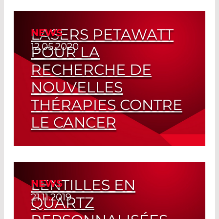
100% jusqu'à 3000 nm
LASERS PETAWATT
NEWS
Read More
12.05.2020
POUR LA
RECHERCHE DE
NOUVELLES
THÉRAPIES CONTRE
LE CANCER
Grands Miroirs à Haute Tenue au Flux
Read More
LENTILLES EN
NEWS
21.11.2019
QUARTZ