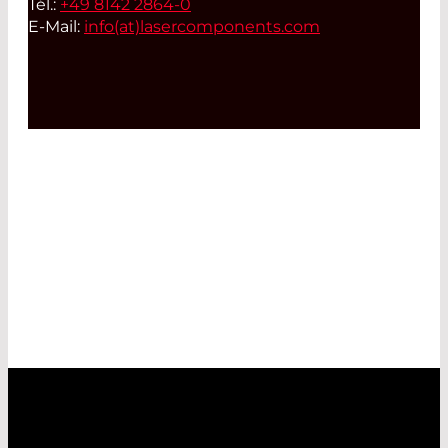
Tél.:
+49 8142 2864-0
E-Mail:
info(at)
lasercomponents.com