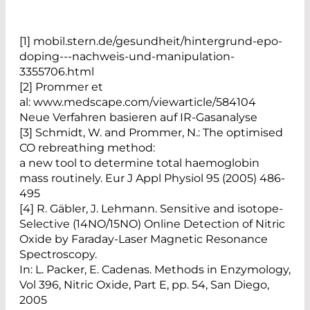
[1] mobil.stern.de/gesundheit/hintergrund-epo-
doping---nachweis-und-manipulation-
3355706.html
[2] Prommer et
al: www.medscape.com/viewarticle/584104
Neue Verfahren basieren auf IR-Gasanalyse
[3] Schmidt, W. and Prommer, N.: The optimised
CO rebreathing method:
a new tool to determine total haemoglobin
mass routinely. Eur J Appl Physiol 95 (2005) 486-
495
[4] R. Gäbler, J. Lehmann. Sensitive and isotope-
Selective (14NO/15NO) Online Detection of Nitric
Oxide by Faraday-Laser Magnetic Resonance
Spectroscopy.
In: L. Packer, E. Cadenas. Methods in Enzymology,
Vol 396, Nitric Oxide, Part E, pp. 54, San Diego,
2005