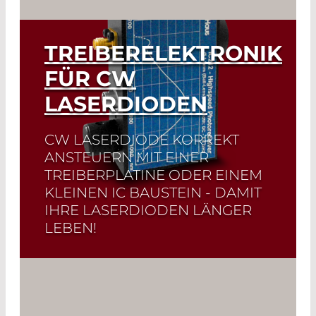
TREIBERELEKTRONIK
FÜR CW
LASERDIODEN
CW LASERDIODE KORREKT
ANSTEUERN MIT EINER
TREIBERPLATINE ODER EINEM
KLEINEN IC BAUSTEIN - DAMIT
IHRE LASERDIODEN LÄNGER
LEBEN!
Schnellauswahl!
Finden Sie die
passende Laserdiode und das
zugehörige Datenblatt mit wenigen
Klicks! zur Laserdiodenauswahl