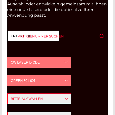
Auswahl oder entwickeln gemeinsam mit Ihnen
eine neue Laserdiode, die optimal zu Ihrer
Anwendung passt.
ARTIKELNUMMER SUCHEN
Typ
CW LASER DIODE
Wellenlänge [nm]
CW LASER DIODE
GREEN 501-601
LED
Leistung
UV ≤ 400
PULSED LASER DIODE
BITTE AUSWÄHLEN
BLUE 401-501
VCSEL
Gehäuse
≤ 5
mW
GREEN 501-601