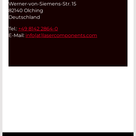
Werner-von-Siemens-Str. 15
82140 Olching
Deutschland
Tel.:
+49 8142 2864-0
E-Mail:
info(at)
lasercomponents.com