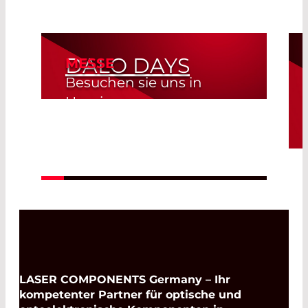
DALO DAYS
MESSE
Besuchen sie uns in
Herning
Herning, Denmark
Read More
19. Aug. 2026 -
20. Aug. 2026
LASER COMPONENTS Germany – Ihr
kompetenter Partner für optische und