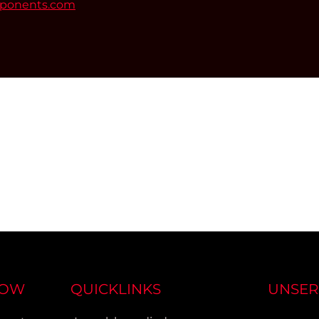
mponents.com
NOW
QUICKLINKS
UNSER