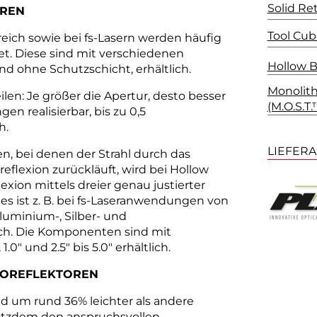
Solid Ret
REN
Tool Cub
reich sowie bei fs-Lasern werden häufig
t. Diese sind mit verschiedenen
Hollow B
d ohne Schutzschicht, erhältlich.
Monolith
ilen: Je größer die Apertur, desto besser
(M.O.S.T.
n realisierbar, bis zu 0,5
h.
LIEFER
n, bei denen der Strahl durch das
reflexion zurückläuft, wird bei Hollow
exion mittels dreier genau justierter
es ist z. B. bei fs-Laseranwendungen von
Aluminium-, Silber- und
ch. Die Komponenten sind mit
.0" und 2.5" bis 5.0" erhältlich.
ROREFLEKTOREN
nd um rund 36% leichter als andere
otzdem den anspruchsvollen