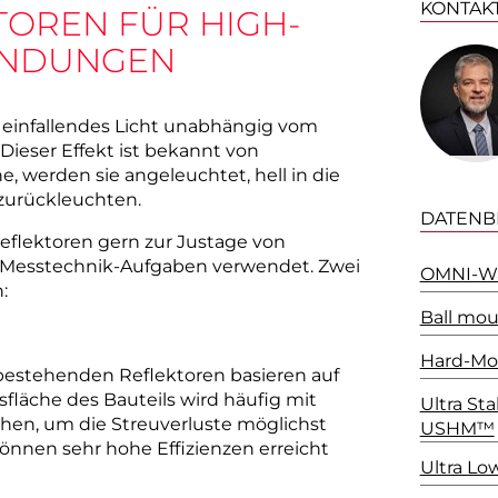
KONTAK
OREN FÜR HIGH-
NDUNGEN
n einfallendes Licht unabhängig vom
. Dieser Effekt ist bekannt von
, werden sie angeleuchtet, hell in die
zurückleuchten.
DATENB
eflektoren gern zur Justage von
 Messtechnik-Aufgaben verwendet. Zwei
OMNI-Wav
:
Ball mou
Hard-Mo
 bestehenden Reflektoren basieren auf
ttsfläche des Bauteils wird häufig mit
Ultra St
hen, um die Streuverluste möglichst
USHM™
können sehr hohe Effizienzen erreicht
Ultra Lo