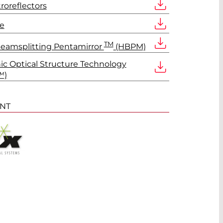
roreflectors
e
TM
eamsplitting Pentamirror
(HBPM)
ic Optical Structure Technology
™)
ANT