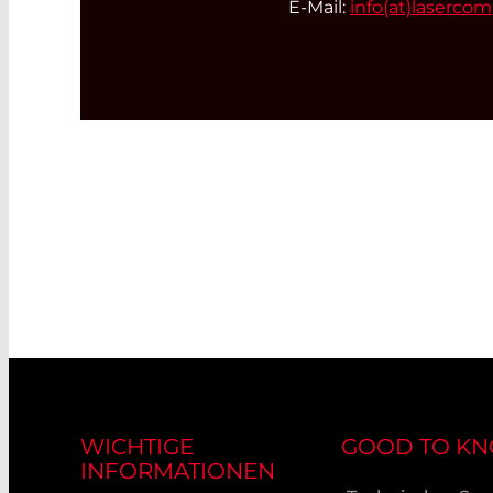
E-Mail:
info(at)
laserco
WICHTIGE
GOOD TO K
INFORMATIONEN