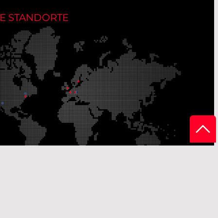
E STANDORTE
Unsere
onsstandorte
Vertriebsstandorte