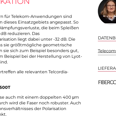
KATION
ern für Telekom-Anwendungen sind
en dieses Einsatzgebiets angepasst. So
 Dämpfungsverluste, die beim Spleißen
 dB reduzieren. Das
DATENB
risation liegt dabei unter -32 dB. Die
ass sie größtmögliche geometrische
n sie sich zum Beispiel besonders gut,
Telecom
um Beispiel bei der Herstellung von Lyot-
ind.
LIEFER
reffen alle relevanten Telcordia-
1500T
eise auch mit einem doppelten 400 μm
durch wird die Faser noch robuster. Auch
nsverhältnisses der Polarisation
kt.