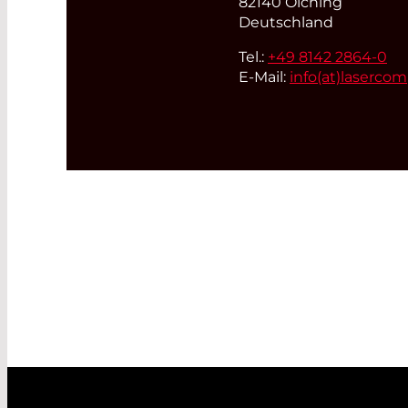
82140 Olching
Deutschland
Tel.:
+49 8142 2864-0
E-Mail:
info(at)
laserco