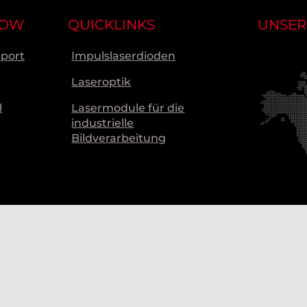
NOW
QUICKLINKS
UNSER
pport
Impulslaserdioden
Laseroptik
l
Lasermodule für die
industrielle
Bildverarbeitung
Unsere
Produkti