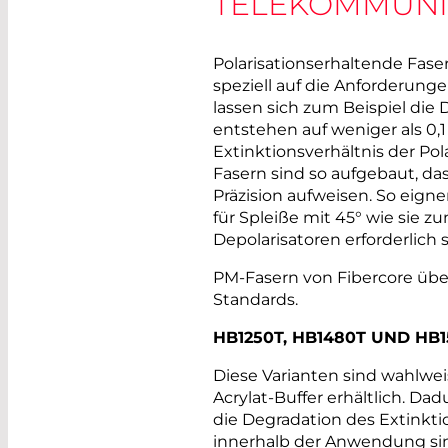
TELEKOMMUNI
Polarisationserhaltende Fas
speziell auf die Anforderung
lassen sich zum Beispiel die
entstehen auf weniger als 0,1
Extinktionsverhältnis der Pola
Fasern sind so aufgebaut, d
Präzision aufweisen. So eigne
für Spleiße mit 45° wie sie z
Depolarisatoren erforderlich s
PM-Fasern von Fibercore übert
Standards.
HB1250T, HB1480T UND HB
Diese Varianten sind wahlw
Acrylat-Buffer erhältlich. Da
die Degradation des Extinktio
innerhalb der Anwendung sin