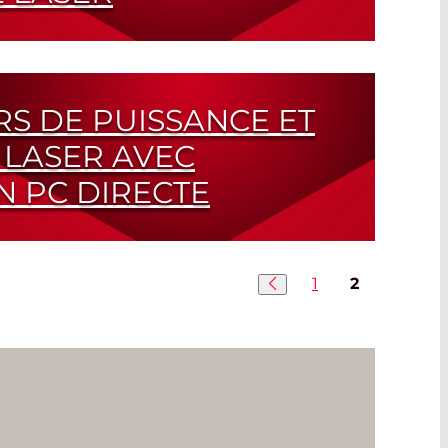
ns fil
S DE PUISSANCE ET
 LASER AVEC
 PC DIRECTE
enant Disponible avec Connecteur RS-232
1
2