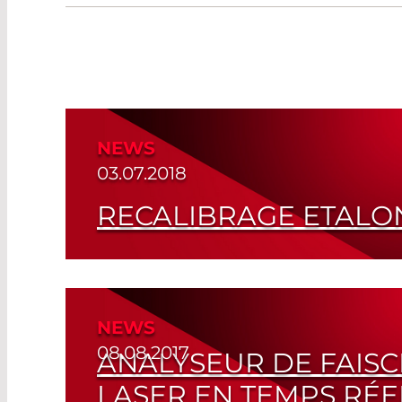
NEWS
03.07.2018
RECALIBRAGE ETALO
Laboratoire Européen de Calibrage
Read More
NEWS
08.08.2017
ANALYSEUR DE FAIS
LASER EN TEMPS RÉE