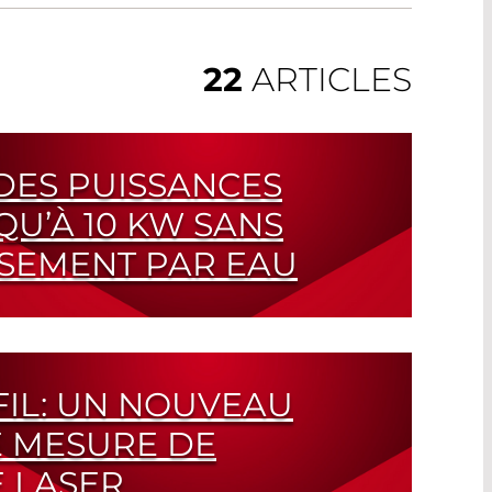
22
ARTICLES
DES PUISSANCES
QU’À 10 KW SANS
SSEMENT PAR EAU
RONTO pour Remplacer le FLASH
FIL: UN NOUVEAU
 MESURE DE
 LASER