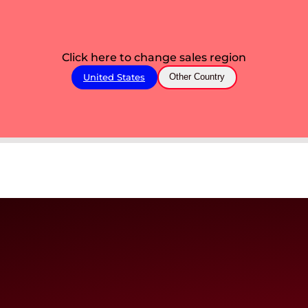
Click here to change sales region
United States
Other Country