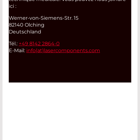
ici :
Werner-von-Siemens-Str. 15
82140 Olching
Deutschland
Tél.:
+49 8142 2864-0
E-Mail:
info(at)
lasercomponents.com