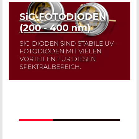
SiC
-FOTODIODEN
(200 - 400
nm
)
SIC-DIODEN SIND STABILE UV-
FOTODIODEN MIT VIELEN
VORTEILEN FÜR DIESEN
SPEKTRALBEREICH.
Read More