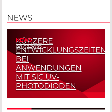
NEWS
KÜRZERE
NEWS
08.02.2022
ENTWICKLUNGSZEITEN
BEI
ANWENDUNGEN
MIT SIC UV-
PHOTODIODEN
Vielseitiger Transimpedanzverstärker
Read More