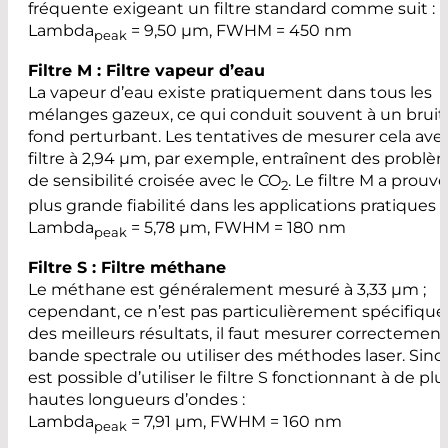
fréquente exigeant un filtre standard comme suit :
Lambda
= 9,50 µm, FWHM = 450 nm
peak
Filtre M : Filtre vapeur d’eau
La vapeur d’eau existe pratiquement dans tous les
mélanges gazeux, ce qui conduit souvent à un bruit
fond perturbant. Les tentatives de mesurer cela ave
filtre à 2,94 µm, par exemple, entraînent des problè
de sensibilité croisée avec le CO
. Le filtre M a prouv
2
plus grande fiabilité dans les applications pratiques :
Lambda
= 5,78 µm, FWHM = 180 nm
peak
Filtre S : Filtre méthane
Le méthane est généralement mesuré à 3,33 µm ;
cependant, ce n’est pas particulièrement spécifique
des meilleurs résultats, il faut mesurer correctement
bande spectrale ou utiliser des méthodes laser. Sinon,
est possible d’utiliser le filtre S fonctionnant à de plu
hautes longueurs d’ondes :
Lambda
= 7,91 µm, FWHM = 160 nm
peak