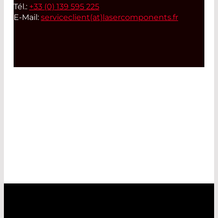
Tél.:
+33 (0) 139 595 225
E-Mail:
serviceclient(at)
lasercomponents.fr