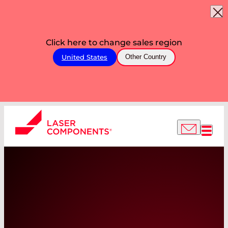
Click here to change sales region
United States
Other Country