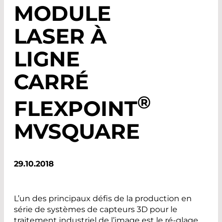
MODULE
LASER À
LIGNE
CARRÉ
®
FLEXPOINT
MVSQUARE
29.10.2018
L’un des principaux défis de la production en
série de systèmes de capteurs 3D pour le
traitement industriel de l’image est le ré-glage