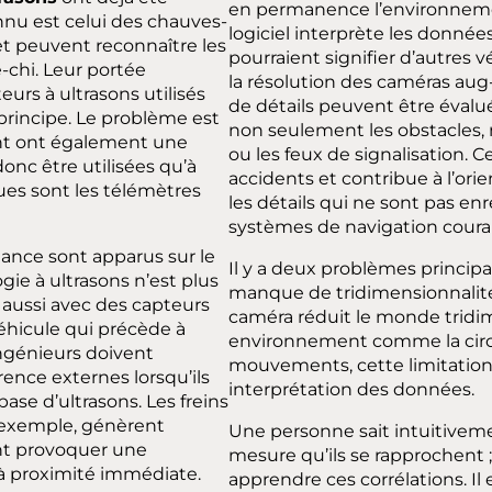
en permanence l’environnemen
nnu est celui des chauves-
logiciel interprète les données
et peuvent reconnaître les
pourraient signifier d’autres
é-chi. Leur portée
la résolution des caméras au
urs à ultrasons utilisés
de détails peuvent être éval
principe. Le problème est
non seulement les obstacles, 
ent ont également une
ou les feux de signalisation. C
onc être utilisées qu’à
accidents et contribue à l’ori
ues sont les télémètres
les détails qui ne sont pas en
systèmes de navigation coura
ance sont apparus sur le
Il y a deux problèmes princip
ie à ultrasons n’est plus
manque de tridimensionnalité e
s aussi avec des capteurs
caméra réduit le monde tridi
éhicule qui précède à
environnement comme la circul
ingénieurs doivent
mouvements, cette limitatio
ence externes lorsqu’ils
interprétation des données.
ase d’ultrasons. Les freins
 exemple, génèrent
Une personne sait intuitiveme
nt provoquer une
mesure qu’ils se rapprochent 
 à proximité immédiate.
apprendre ces corrélations. Il