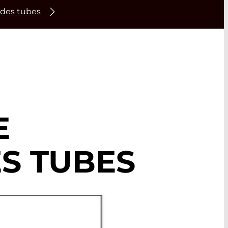
 des tubes
E
S TUBES