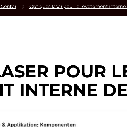
 Center
Optiques laser pour le revêtement interne
LASER
POUR L
T INTERNE DE