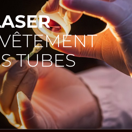
LASER
EVÊTEMENT
ES TUBES