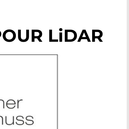
POUR
LiDAR