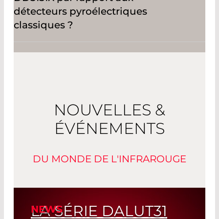
détecteurs pyroélectriques
classiques ?
NOUVELLES &
ÉVÉNEMENTS
DU MONDE DE L'INFRAROUGE
LA SÉRIE DALUT31
NEWS