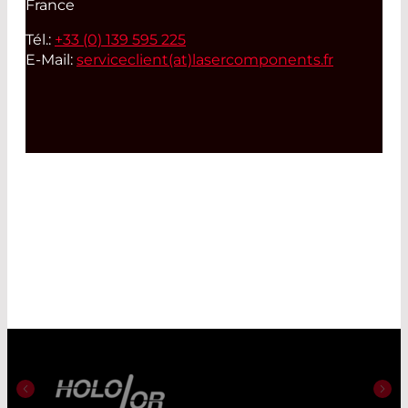
France
Tél.:
+33 (0) 139 595 225
E-Mail:
serviceclient(at)
lasercomponents.fr