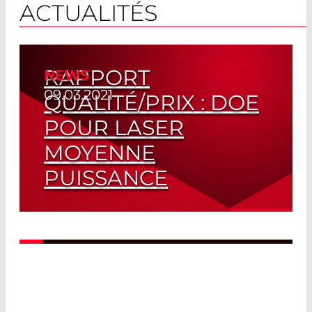
ACTUALITÉS
RAPPORT
NEWS
09.03.2021
QUALITÉ/PRIX : DOE
POUR LASER
MOYENNE
PUISSANCE
Combinaison Polymère / Verre
Read More