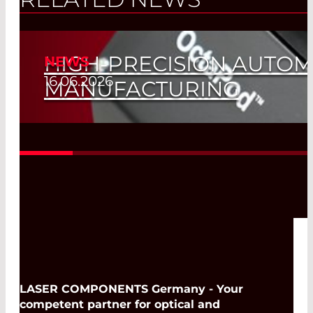
HIGH-PRECISION AUTOM
NEWS
16.06.2026
MANUFACTURING
Read More
LASER COMPONENTS Germany - Your
competent partner for optical and